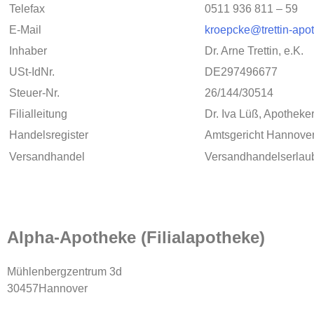
Telefax
0511 936 811 – 59
E-Mail
kroepcke@trettin-apo
Inhaber
Dr. Arne Trettin, e.K.
USt-IdNr.
DE297496677
Steuer-Nr.
26/144/30514
Filialleitung
Dr. Iva Lüß, Apotheker
Handelsregister
Amtsgericht Hannove
Versandhandel
Versandhandelserlaubn
Alpha-Apotheke (Filialapotheke)
Mühlenbergzentrum 3d
30457Hannover