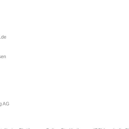
.de
sen
ng AG