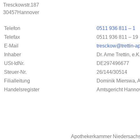
Tresckowstr.187
30457Hannover
Telefon
0511 936 811 – 1
Telefax
0511 936 811 – 19
E-Mail
tresckow@trettin-a
Inhaber
Dr. Arne Trettin, e.K
USt-IdNr.
DE297496677
Steuer-Nr.
26/144/30514
Filialleitung
Dominik Mierswa, 
Handelsregister
Amtsgericht Hanno
Apothekerkammer Niedersach