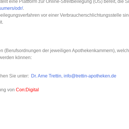
lt eine Plattform zur Online-Streitbeilegung (OS) bereit, die Si
sumers/odr/
.
eilegungsverfahren vor einer Verbraucherschlichtungsstelle sin
t.
gen (Berufsordnungen der jeweiligen Apothekenkammern), welch
 werden können:
chen Sie unter:
Dr. Arne Trettin, info@trettin-apotheken.de
zung von
Con:Digital