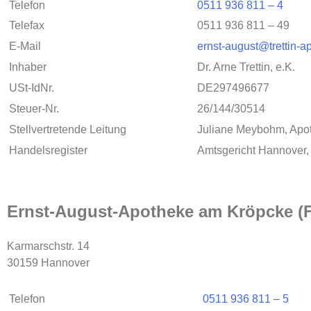
Telefon
0511 936 811 – 4
Telefax
0511 936 811 – 49
E-Mail
ernst-august@trettin-a
Inhaber
Dr. Arne Trettin, e.K.
USt-IdNr.
DE297496677
Steuer-Nr.
26/144/30514
Stellvertretende Leitung
Juliane Meybohm, Apo
Handelsregister
Amtsgericht Hannover
Ernst-August-Apotheke am Kröpcke (Fi
Karmarschstr. 14
30159 Hannover
Telefon
0511 936 811 – 5