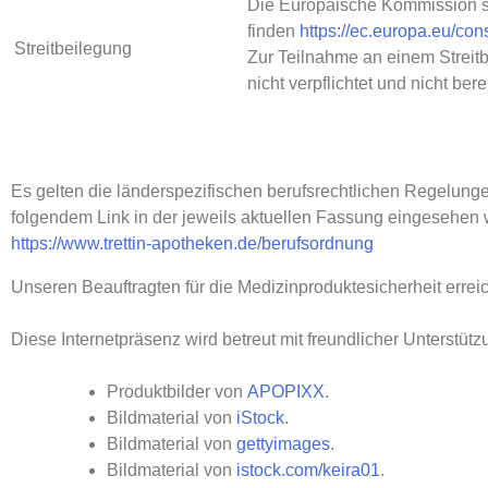
Die Europäische Kommission stel
finden
https://ec.europa.eu/con
Streitbeilegung
Zur Teilnahme an einem Streitb
nicht verpflichtet und nicht berei
Es gelten die länderspezifischen berufsrechtlichen Regelun
folgendem Link in der jeweils aktuellen Fassung eingesehen
https://www.trettin-apotheken.de/berufsordnung
Unseren Beauftragten für die Medizinproduktesicherheit errei
Diese Internetpräsenz wird betreut mit freundlicher Unterstüt
Produktbilder von
APOPIXX
.
Bildmaterial von
iStock
.
Bildmaterial von
gettyimages
.
Bildmaterial von
istock.com/keira01
.