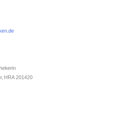
ken.de
hekerin
er, HRA 201420