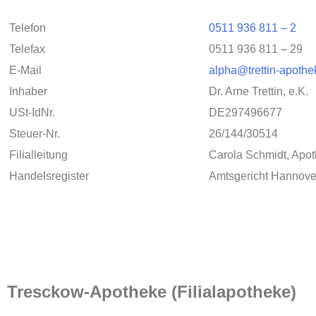
Telefon
0511 936 811 – 2
Telefax
0511 936 811 – 29
E-Mail
alpha@trettin-apothe
Inhaber
Dr. Arne Trettin, e.K.
USt-IdNr.
DE297496677
Steuer-Nr.
26/144/30514
Filialleitung
Carola Schmidt, Apot
Handelsregister
Amtsgericht Hannov
Tresckow-Apotheke (Filialapotheke)