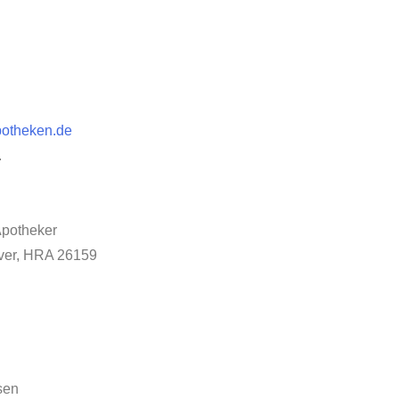
potheken.de
.
Apotheker
ver, HRA 26159
sen