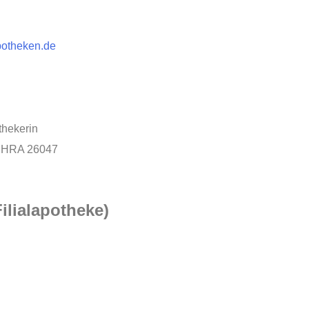
potheken.de
thekerin
, HRA 26047
lialapotheke)