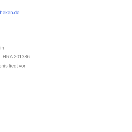
theken.de
in
r, HRA 201386
is liegt vor